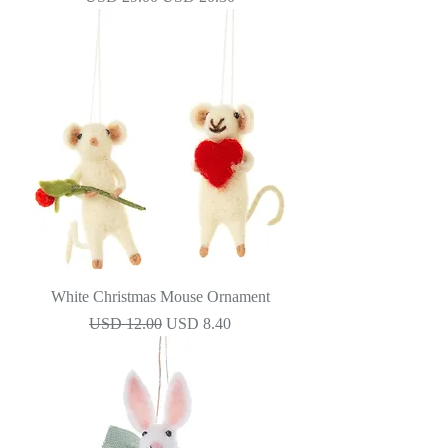
White Christmas Mouse Ornament
Precio
Precio de oferta
USD 12.00
USD 8.40