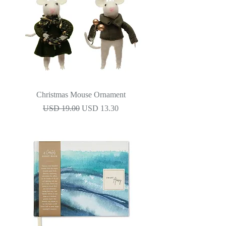
Christmas Mouse Ornament
Precio
Precio de oferta
USD 19.00
USD 13.30