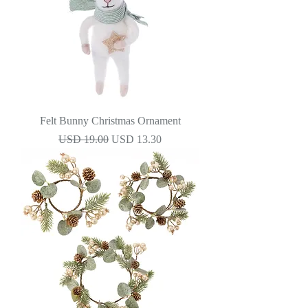
Felt Bunny Christmas Ornament
Precio
Precio de oferta
USD 19.00
USD 13.30