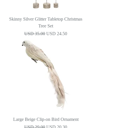
Skinny Silver Glitter Tabletop Christmas
Tree Set
Precio
Precio de oferta
USD 35.00
USD 24.50
Large Beige Clip-on Bird Ornament
Precio
Precio de oferta
USD 29.00
USD 20.30