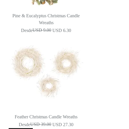
Pine & Eucalyptus Christmas Candle
Wreaths
Precio
Precio de oferta
USD 9.00
Desde
USD 6.30
Feather Christmas Candle Wreaths
Precio
Precio de oferta
USD 39.00
Desde
USD 27.30