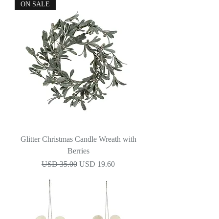
ON SALE
Glitter Christmas Candle Wreath with
Berries
Precio
Precio de oferta
USD 35.00
USD 19.60