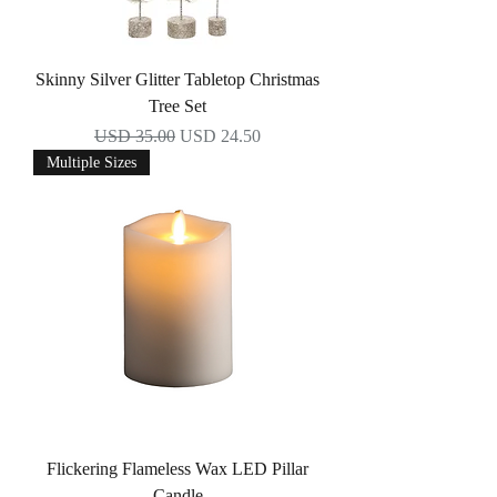
Skinny Silver Glitter Tabletop Christmas
Tree Set
Precio
Precio de oferta
USD 35.00
USD 24.50
Multiple Sizes
Flickering Flameless Wax LED Pillar
Candle