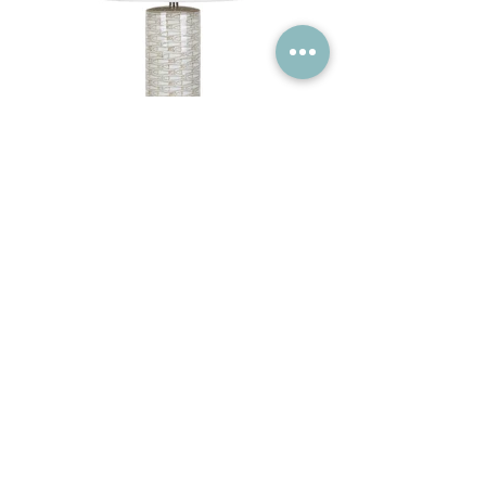
Morrison Ceramic Fish-Print Table
Lamp
$225*
16"Dia. x 28.5"H