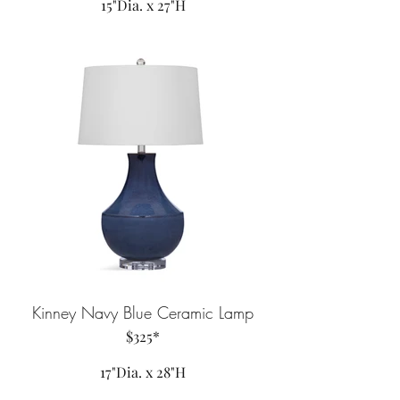
15"Dia. x 27"H
Kinney Navy Blue Ceramic Lamp
$325*
17"Dia. x 28"H