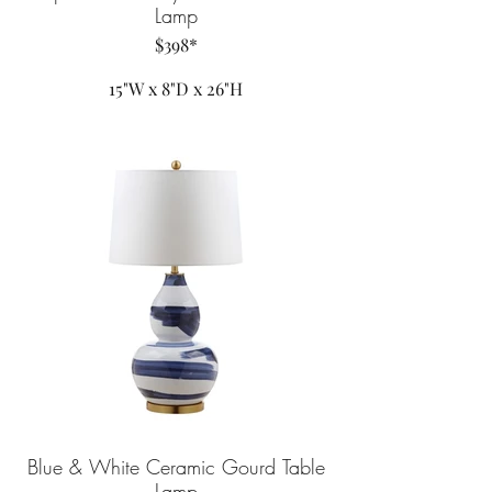
Lamp
$398*
15"W x 8"D x 26"H
Blue & White Ceramic Gourd Table
Lamp