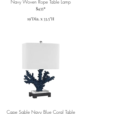
Navy Woven Rope Table Lamp
$435*
19"Dia. x 33.5"H
Cape Sable Navy Blue Coral Table